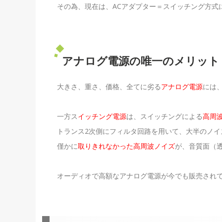
その為、現在は、ACアダプター＝スイッチング方式
アナログ電源の唯一のメリット
大きさ、重さ、価格、全てに劣る
アナログ電源
には
一方ス
イッチング電源
は、スイッチングによる
高周
トランス2次側にフィルタ回路を用いて、大半のノイ
僅かに
取りきれなかった高周波ノイズ
が、音質面（
オーディオで高額なアナログ電源が今でも販売され