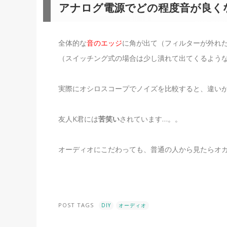
アナログ電源でどの程度音が良く
全体的な
音のエッジ
に角が出て（フィルターが外れ
（スイッチング式の場合は少し潰れて出てくるよう
実際にオシロスコープでノイズを比較すると、違い
友人K君には
苦笑い
されています…。。
オーディオにこだわっても、普通の人から見たらオ
POST TAGS
DIY
オーディオ