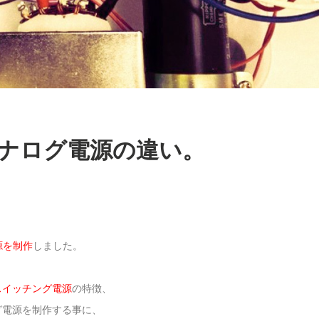
ナログ電源の違い。
源を制作
しました。
スイッチング電源
の特徴、
グ電源を制作する事に、