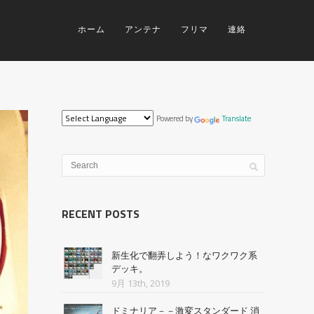
ホーム
アンテナ
フリマ
連絡
Powered by
Translate
RECENT POSTS
新生化で翻弄しよう！なワクワク系
デッキ。
9月 13th, 2019
ドミナリア－－激変スタンダード 消