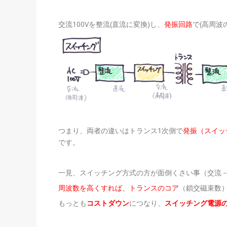
交流100Vを整流(直流に変換)し、
発振回路
で(高周波
つまり、両者の違いはトランス1次側で
発振（スイッ
です。
一見、スイッチング方式の方が面倒くさい事（交流
周波数を高くすれば、トランスのコア
（鎖交磁束数
もっとも
コストダウン
につなり、
スイッチング電源