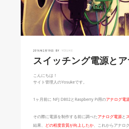
2016年2月19日
BY
YOSUKE
スイッチング電源とア
こんにちは！
サイト管理人のYosukeです。
1ヶ月前に NFJ D802とRaspberry Pi用の
アナログ電
その際に電源を制作する前に調べた
アナログ電源
と
結果、
どの程度音質が向上したか
、これからアナロ