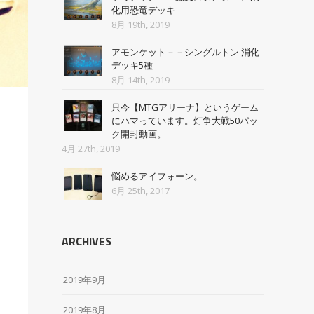
化用恐竜デッキ
8月 19th, 2019
アモンケット－－シングルトン 消化
デッキ5種
8月 14th, 2019
只今【MTGアリーナ】というゲーム
にハマっています。灯争大戦50パッ
ク開封動画。
4月 27th, 2019
悩めるアイフォーン。
6月 25th, 2017
ARCHIVES
2019年9月
2019年8月