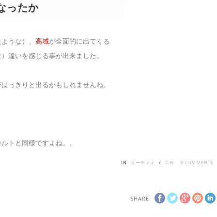
なったか
たような）、
高域
が全面的に出てくる
な）違いを感じる事が出来ました。
がはっきりと出るかもしれませんね。
カルトと同様ですよね。。
IN
オーディオ
/
工作
0
COMMENTS
SHARE