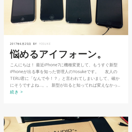
2017年6月25日
BY
YOSUKE
悩めるアイフォーン。
こんにちは！ 最近iPhone7に機種変更して、もうすぐ新型
iPhoneが出る事を知った管理人のYosukeです。 友人の
TERU君に「なんで今！？」と言われてしまいまして、確か
にそうですよね…。。 新型が出ると知ってれば変えなかっ...
続き >