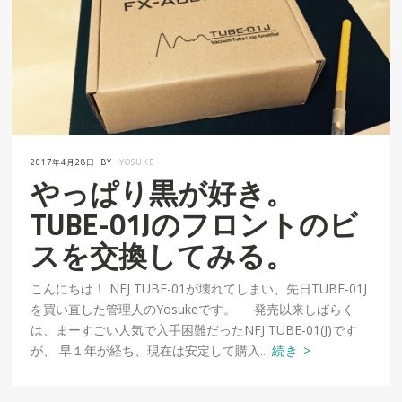
2017年4月28日
BY
YOSUKE
やっぱり黒が好き。
TUBE-01Jのフロントのビ
スを交換してみる。
こんにちは！ NFJ TUBE-01が壊れてしまい、先日TUBE-01J
を買い直した管理人のYosukeです。 発売以来しばらく
は、まーすごい人気で入手困難だったNFJ TUBE-01(J)です
が、 早１年が経ち、現在は安定して購入...
続き >