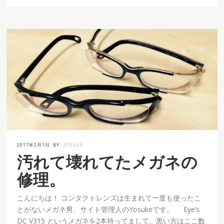
2017年2月1日
BY
YOSUKE
汚れて壊れてたメガネの
修理。
こんにちは！ コンタクトレンズは生まれて一度も使ったこ
とがないメガネ男、サイト管理人のYosukeです。 Eye’s
DC V315 というメガネを2本持ってまして、黒い方はここ数