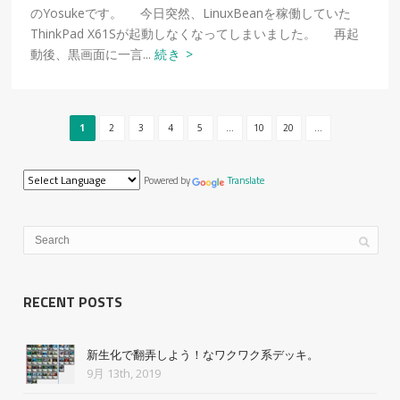
のYosukeです。 今日突然、LinuxBeanを稼働していた
ThinkPad X61Sが起動しなくなってしまいました。 再起
動後、黒画面に一言...
続き >
1
2
3
4
5
...
10
20
...
Powered by
Translate
RECENT POSTS
新生化で翻弄しよう！なワクワク系デッキ。
9月 13th, 2019