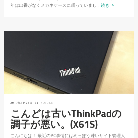
年は出番がなくメガネケースに眠っていまし...
続き >
2017年1月28日
BY
YOSUKE
こんどは古いThinkPadの
調子が悪い。(X61S)
こんにちは！ 最近のPC事情にはめっぽう疎いサイト管理人