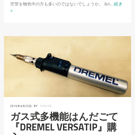
空管を物色中の方も多いのではないでしょうか。 &n...
続き
>
2016年4月25日
BY
YOSUKE
ガス式多機能はんだごて
『DREMEL VERSATIP』購