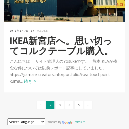
2016年3月7日
BY
YOSUKE
IKEA新宮店へ。思い切っ
てコルクテーブル購入。
こんにちは！ サイト管理人のYosukeです。 熊本IKEAが残
念な件については以前レポート記事にしていました。
https://gama.e-creators.info/portfolio/ikea-touchpoint-
kuma...
続き >
1
2
3
4
5
...
Powered by
Translate