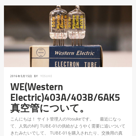
2016年5月15日
BY
YOSUKE
WE(Western
Electric)403A/403B/6AK5
真空管について。
こんにちは！ サイト管理人のYosukeです。 最近になっ
て、人気のNFJ TUBE-01の供給がようやく需要に追いついて
きたみたいでして、 TUBE-01を購入されたり、交換用の真