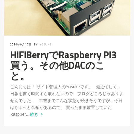
2016年9月17日
BY
YOSUKE
HiFiBerryでRaspberry Pi3
買う。その他DACのこ
と。
こんにちは！ サイト管理人のYosukeです。 最近忙しく、
日報を書く時間すら取れないので、ブログどころじゃありま
せんでした。 年末までこんな状態が続きそうですが、今日
はちょっと余裕があるので、 買ったまま放置していた
Raspber...
続き >