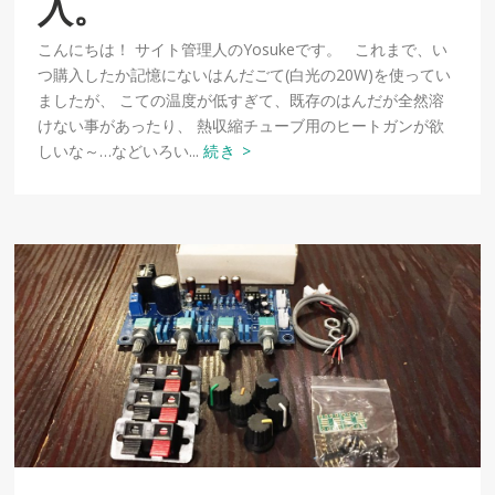
入。
こんにちは！ サイト管理人のYosukeです。 これまで、い
つ購入したか記憶にないはんだごて(白光の20W)を使ってい
ましたが、 こての温度が低すぎて、既存のはんだが全然溶
けない事があったり、 熱収縮チューブ用のヒートガンが欲
しいな～…などいろい...
続き >