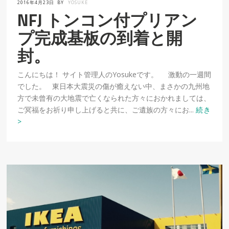
2016年4月23日
BY
YOSUKE
NFJ トンコン付プリアン
プ完成基板の到着と開
封。
こんにちは！ サイト管理人のYosukeです。 激動の一週間
でした。 東日本大震災の傷が癒えない中、まさかの九州地
方で未曾有の大地震で亡くなられた方々におかれましては、
ご冥福をお祈り申し上げると共に、ご遺族の方々にお...
続き
>