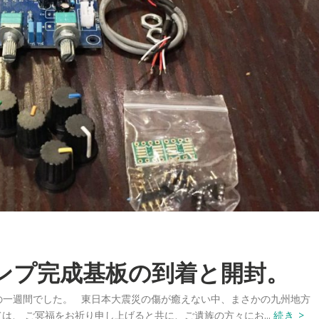
アンプ完成基板の到着と開封。
動の一週間でした。 東日本大震災の傷が癒えない中、まさかの九州地方
、 ご冥福をお祈り申し上げると共に、ご遺族の方々にお...
続き >