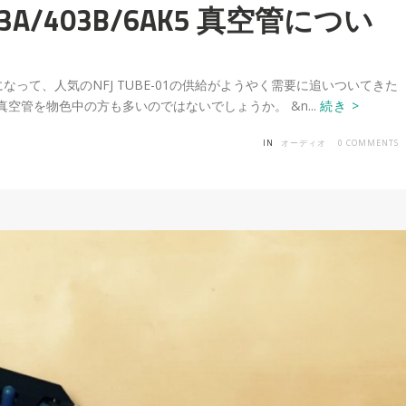
c)403A/403B/6AK5 真空管につい
なって、人気のNFJ TUBE-01の供給がようやく需要に追いついてきた
真空管を物色中の方も多いのではないでしょうか。 &n...
続き >
IN
オーディオ
0
COMMENTS