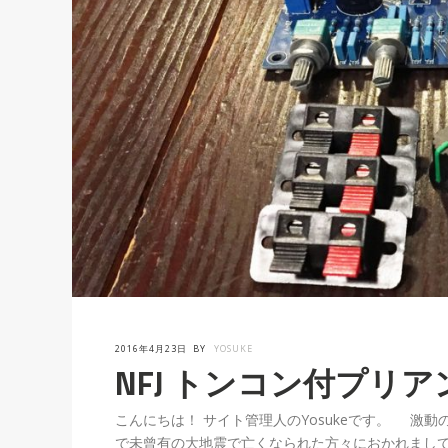
2016年4月23日
BY
YOSUKE
NFJ トンコン付プリ
こんにちは！ サイト管理人のYosukeです。 激
で未曾有の大地震で亡くなられた方々におかれましては