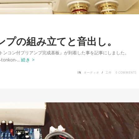
アンプの組み立てと音出し。
日『トンコン付プリアンプ完成基板』が到着した事を記事にしました。
-tonkon-...
続き >
IN
オーディオ
/
工作
0
COMMENTS