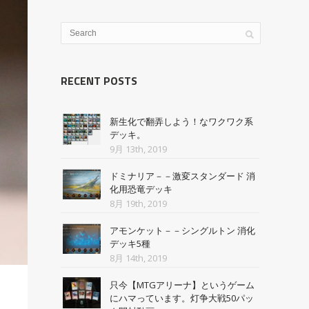
RECENT POSTS
新生化で翻弄しよう！なワクワク系
デッキ。
9月 13th, 2019
ドミナリア－－激変スタンダード 消
化用恐竜デッキ
8月 19th, 2019
アモンケット－－シングルトン 消化
デッキ5種
8月 14th, 2019
只今【MTGアリーナ】というゲーム
にハマっています。灯争大戦50パッ