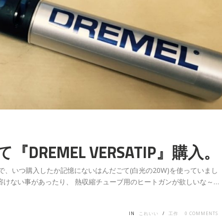
REMEL VERSATIP』購入。
まで、いつ購入したか記憶にないはんだごて(白光の20W)を使っていまし
溶けない事があったり、 熱収縮チューブ用のヒートガンが欲しいな～…
IN
これいい
/
工作
0
COMMENTS