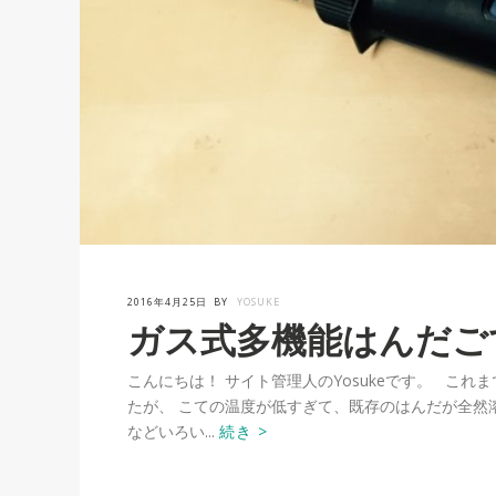
2016年4月25日
BY
YOSUKE
ガス式多機能はんだごて『D
こんにちは！ サイト管理人のYosukeです。 これ
たが、 こての温度が低すぎて、既存のはんだが全然
などいろい...
続き >