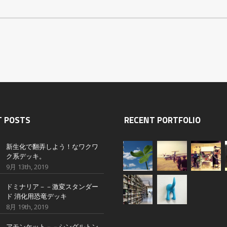
T POSTS
RECENT PORTFOLIO
新生化で翻弄しよう！なワクワ
ク系デッキ。
9月 13th, 2019
ドミナリア－－激変スタンダー
ド 消化用恐竜デッキ
8月 19th, 2019
アモンケット－－シングルトン