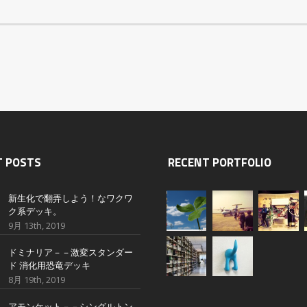
T POSTS
RECENT PORTFOLIO
新生化で翻弄しよう！なワクワ
ク系デッキ。
9月 13th, 2019
ドミナリア－－激変スタンダー
ド 消化用恐竜デッキ
8月 19th, 2019
アモンケット－－シングルトン