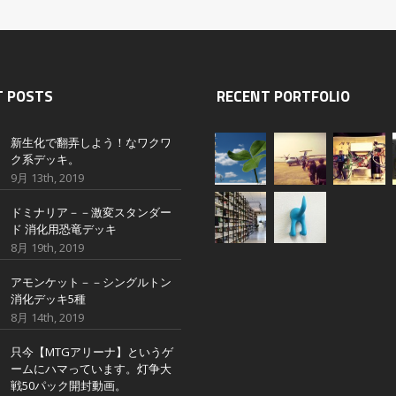
T POSTS
RECENT PORTFOLIO
新生化で翻弄しよう！なワクワ
ク系デッキ。
9月 13th, 2019
ドミナリア－－激変スタンダー
ド 消化用恐竜デッキ
8月 19th, 2019
アモンケット－－シングルトン
消化デッキ5種
8月 14th, 2019
只今【MTGアリーナ】というゲ
ームにハマっています。灯争大
戦50パック開封動画。