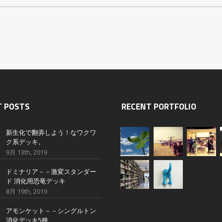
T POSTS
RECENT PORTFOLIO
新生化で翻弄しよう！なワクワ
ク系デッキ。
9月 13th, 2019
ドミナリア－－激変スタンダー
ド 消化用恐竜デッキ
8月 19th, 2019
アモンケット－－シングルトン
消化デッキ5種