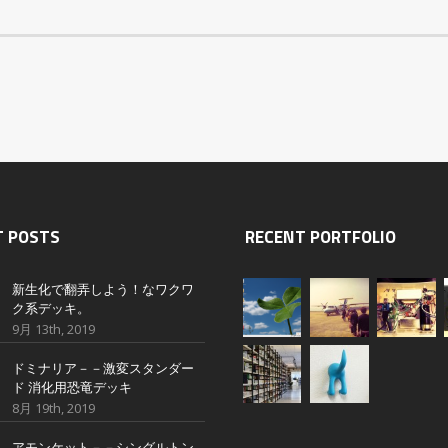
T POSTS
RECENT PORTFOLIO
新生化で翻弄しよう！なワクワ
ク系デッキ。
9月 13th, 2019
ドミナリア－－激変スタンダー
ド 消化用恐竜デッキ
8月 19th, 2019
アモンケット－－シングルトン