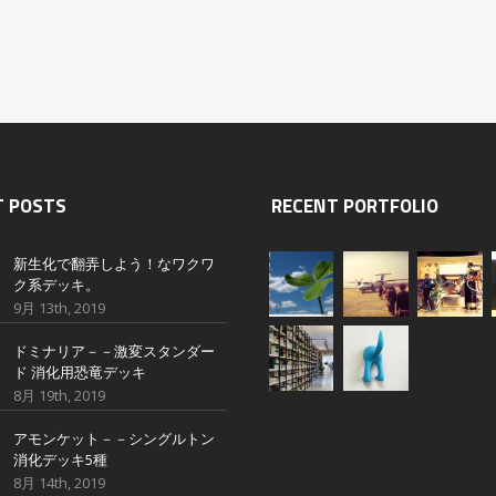
T POSTS
RECENT PORTFOLIO
新生化で翻弄しよう！なワクワ
ク系デッキ。
9月 13th, 2019
ドミナリア－－激変スタンダー
ド 消化用恐竜デッキ
8月 19th, 2019
アモンケット－－シングルトン
消化デッキ5種
8月 14th, 2019