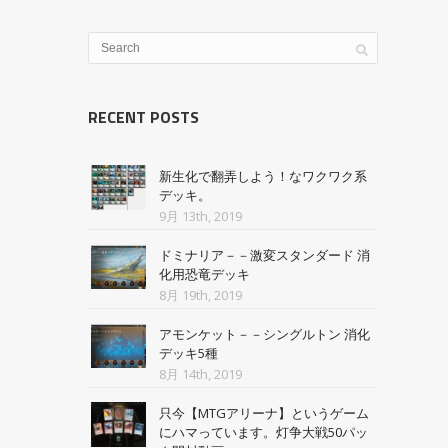
RECENT POSTS
新生化で翻弄しよう！なワクワク系
デッキ。
9月 13th, 2019
ドミナリア－－激変スタンダード 消
化用恐竜デッキ
8月 19th, 2019
アモンケット－－シングルトン 消化
デッキ5種
8月 14th, 2019
只今【MTGアリーナ】というゲーム
にハマっています。灯争大戦50パッ